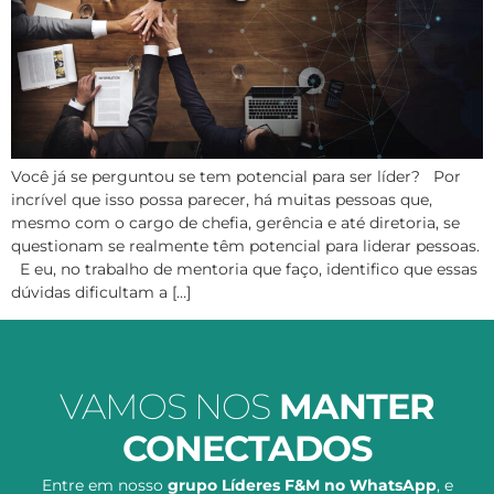
Você já se perguntou se tem potencial para ser líder? Por
incrível que isso possa parecer, há muitas pessoas que,
mesmo com o cargo de chefia, gerência e até diretoria, se
questionam se realmente têm potencial para liderar pessoas.
E eu, no trabalho de mentoria que faço, identifico que essas
dúvidas dificultam a […]
VAMOS NOS
MANTER
CONECTADOS
Entre em nosso
grupo Líderes F&M no WhatsApp
, e