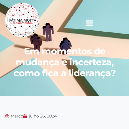
Em momentos de
mudança e incerteza,
como fica a liderança?
Marco
julho 26, 2024