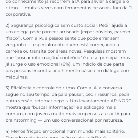
do conhecimento já recorrem à IA para aliviar a carga e o
ritmo — muitas vezes com ferramentas pessoais, fora da TI
corporativa.
2) Segurança psicológica sem custo social. Pedir ajuda a
um colega pode parecer arriscado (expor dúvidas, parecer
“fraco”). Com a IA, a pessoa sente que pode errar sem
vergonha — especialmente quem está começando a
carreira ou transita por áreas novas. Pesquisas mostram
que “buscar informação/ conteúdo” é o uso principal, mas
já surge o uso emocional (6%), um indício de que parte
das pessoas encontra acolhimento básico no diálogo com
máquinas.
3) Eficiência e controle do ritmo. Com a IA, a conversa
segue no seu tempo: dá para pausar, pedir resumos, pedir
outra versão, retomar depois. Um levantamento AP-NORC
mostra que “buscar informação” é a aplicação mais
comum, com jovens muito mais propensos a usar IA para
brainstorming — um uso conversacional por natureza.
4) Menos fricção emocional num mundo mais solitário.
Quando metade da população relata solidão, é