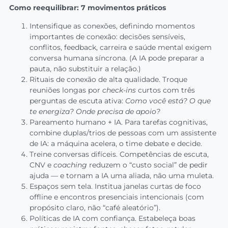
Como reequilibrar: 7 movimentos práticos
Intensifique as conexões, definindo momentos
importantes de conexão: decisões sensíveis,
conflitos, feedback, carreira e saúde mental exigem
conversa humana síncrona. (A IA pode preparar a
pauta, não substituir a relação.)
Rituais de conexão de alta qualidade. Troque
reuniões longas por
check-ins
curtos com três
perguntas de escuta ativa:
Como você está? O que
te energiza? Onde precisa de apoio?
Pareamento humano + IA. Para tarefas cognitivas,
combine duplas/trios de pessoas com um assistente
de IA: a máquina acelera, o time debate e decide.
Treine conversas difíceis. Competências de escuta,
CNV e
coaching
reduzem o “custo social” de pedir
ajuda — e tornam a IA uma aliada, não uma muleta.
Espaços sem tela. Institua janelas curtas de foco
offline e encontros presenciais intencionais (com
propósito claro, não “café aleatório”).
Políticas de IA com confiança. Estabeleça boas