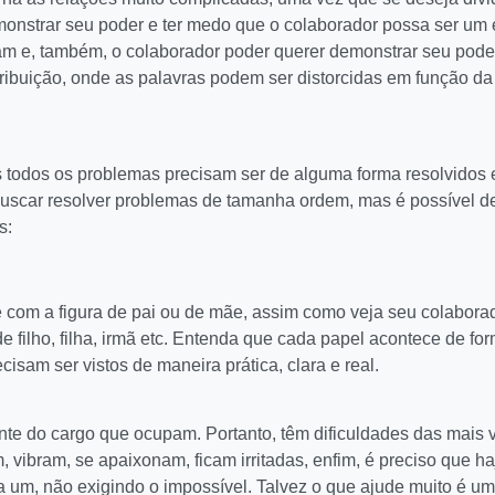
demonstrar seu poder e ter medo que o colaborador possa ser um
am e, também, o colaborador poder querer demonstrar seu pode
ntribuição, onde as palavras podem ser distorcidas em função d
as todos os problemas precisam ser de alguma forma resolvidos
uscar resolver problemas de tamanha ordem, mas é possível de
s:
re com a figura de pai ou de mãe, assim como veja seu colabor
e filho, filha, irmã etc. Entenda que cada papel acontece de fo
isam ser vistos de maneira prática, clara e real.
e do cargo que ocupam. Portanto, têm dificuldades das mais v
 vibram, se apaixonam, ficam irritadas, enfim, é preciso que ha
 um, não exigindo o impossível. Talvez o que ajude muito é u