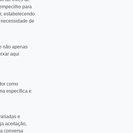
 empecilho para
r, estabelecendo
a necessidade de
 e não apenas
ixar aqui
ador como
rma específica e
ariadas e
ja aceitação,
ma conversa