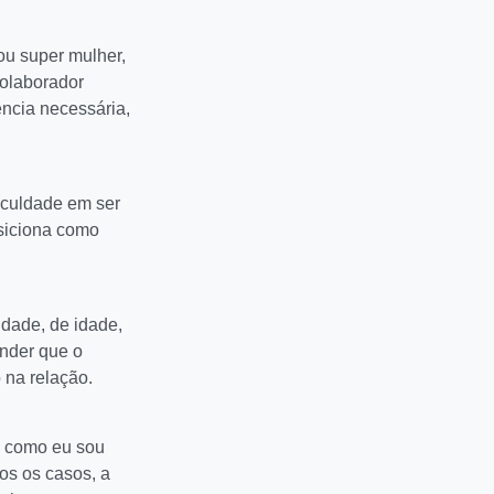
ou super mulher,
colaborador
ncia necessária,
ficuldade em ser
osiciona como
idade, de idade,
ender que o
 na relação.
s como eu sou
os os casos, a