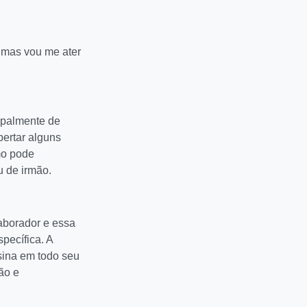
, mas vou me ater
cipalmente de
ertar alguns
mo pode
u de irmão.
aborador e essa
pecífica. A
sina em todo seu
ão e