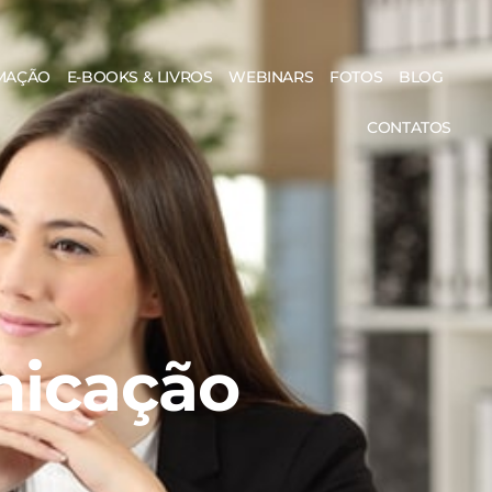
MAÇÃO
E-BOOKS & LIVROS
WEBINARS
FOTOS
BLOG
CONTATOS
nicação