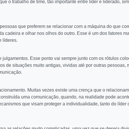
ue o trabalho de time, tão importante entre líder e liderado, s
s pessoas que preferem se relacionar com a máquina do que co
 cadeira e olhar nos olhos do outro. Esse é um dos fatores ma
 líderes.
 julgamentos. Esse ponto vai sempre junto com os rótulos colo
ulos de situações muito antigas, vividas até por outras pessoa
municação.
lacionamento. Muitas vezes existe uma crença que o relaciona
 construída uma comunicação, quando, na realidade pode acon
anismos que visam proteger a individualidade, tanto do líder 
rna as relações muito complicadas, uma vez que se deseja divid