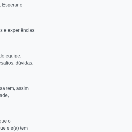
. Esperar e
s e experiências
de equipe.
safios, dúvidas,
sa tem, assim
dade,
 que o
que ele(a) tem