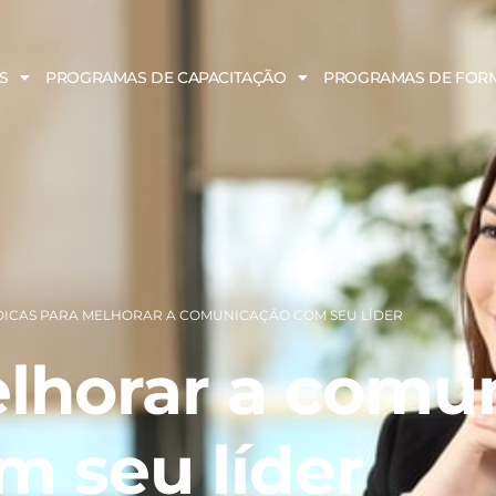
S
PROGRAMAS DE CAPACITAÇÃO
PROGRAMAS DE FOR
DICAS PARA MELHORAR A COMUNICAÇÃO COM SEU LÍDER
elhorar a comu
m seu líder