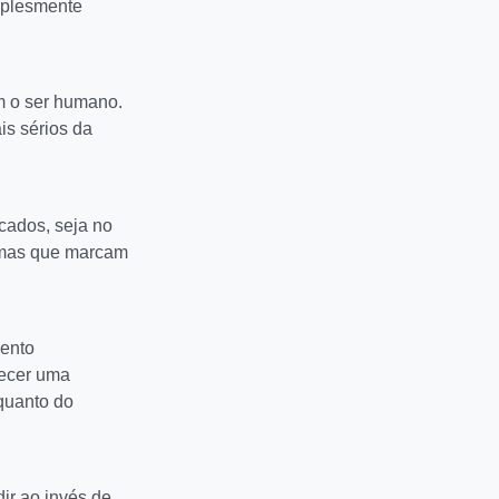
implesmente
m o ser humano.
is sérios da
cados, seja no
s, mas que marcam
mento
tecer uma
quanto do
ir ao invés de