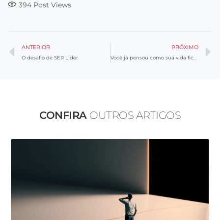
394
Post Views
ANTERIOR
PRÓXIMO
O desafio de SER Líder
Você já pensou como sua vida ficaria mais fácil se entendesse melhor a você mesmo e aos outros?
CONFIRA
OUTROS ARTIGOS